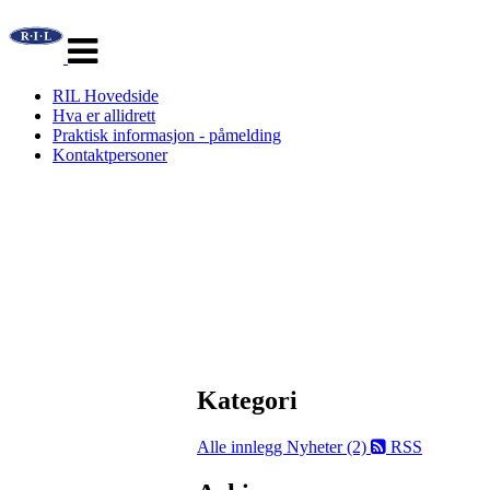
Veksle
navigasjon
RIL Hovedside
Hva er allidrett
Praktisk informasjon - påmelding
Kontaktpersoner
Kategori
Alle innlegg
Nyheter (2)
RSS