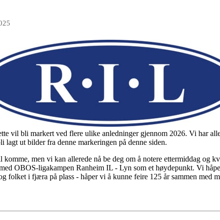
2025
ette vil bli markert ved flere ulike anledninger gjennom 2026. Vi har a
bli lagt ut bilder fra denne markeringen på denne siden.
 komme, men vi kan allerede nå be deg om å notere ettermiddag og kvel
, med OBOS-ligakampen Ranheim IL - Lyn som et høydepunkt. Vi håpe
g folket i fjæra på plass - håper vi å kunne feire 125 år sammen med m