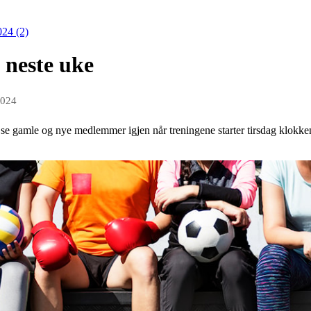
024 (2)
g neste uke
2024
l å se gamle og nye medlemmer igjen når treningene starter tirsdag klok