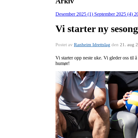
Arkiv
Desember 2025 (1)
September 2025 (4)
2
Vi starter ny seson
Postet av
Ranheim Idrettslag
den
21. aug 
Vi starter opp neste uke. Vi gleder oss ti
humør!