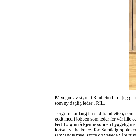
På vegne av styret i Ranheim IL er jeg gl
som ny daglig leder i RIL.
Torgrim har lang fartstid fra idretten, som 
godt med i jobben som leder for vår lille a
lært Torgrim å kjenne som en hyggelig ma
fortsatt vil ha behov for. Samtidig oppleve
samhandle med, støtte og veilede våre frivi