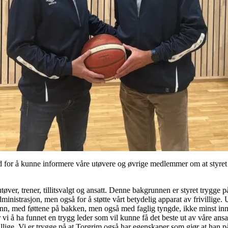
ad for å kunne informere våre utøvere og øvrige medlemmer om at styret
utøver, trener, tillitsvalgt og ansatt. Denne bakgrunnen er styret trygge 
dministrasjon, men også for å støtte vårt betydelig apparat av frivillige.
nn, med føttene på bakken, men også med faglig tyngde, ikke minst i
r vi å ha funnet en trygg leder som vil kunne få det beste ut av våre ans
llige. Vi er trygge på at Torgrim også har egenskaper som gjør at han på