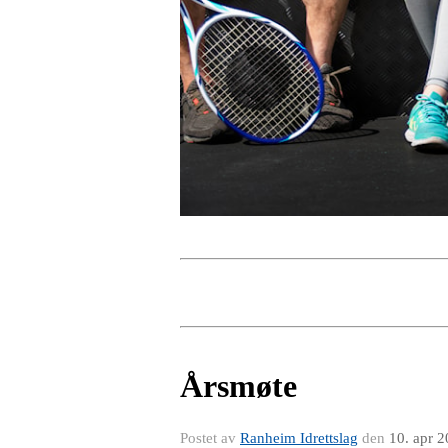
Årsmøte
Postet av
Ranheim Idrettslag
den
10. apr 