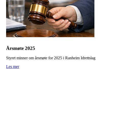
Årsmøte 2025
Styret minner om årsmøte for 2025 i Ranheim Idrettslag
Les mer
Ranheim Idrettslag
Ranheimsfjæra 44, 7055 RANHEIM
Org. nr.: 975 605 140