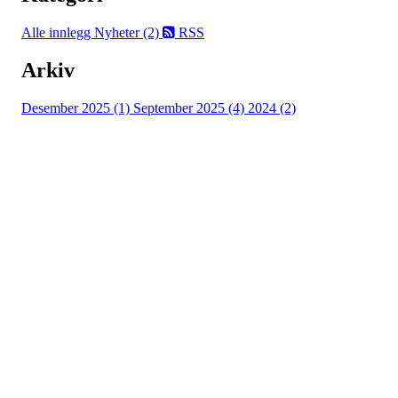
Alle innlegg
Nyheter (2)
RSS
Arkiv
Desember 2025 (1)
September 2025 (4)
2024 (2)
Ranheim Idrettslag
Ranheimsfjæra 44, 7055 RANHEIM
Org. nr.: 975 605 140
+ 47 41 67 76 19
post@ril.no