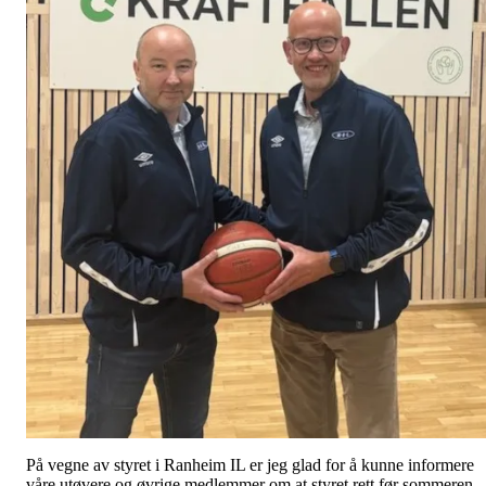
På vegne av styret i Ranheim IL er jeg glad for å kunne informere
våre utøvere og øvrige medlemmer om at styret rett før sommeren