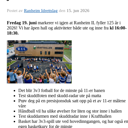
Postet av
Ranheim Idrettslag
den
15. jun 2026
Fredag 19. juni
markerer vi igjen at Ranheim IL fyller 125 år i
2026! Vi har åpen hall og aktiviteter både ute og inne fra
kl 16:00-
18:30.
Det blir 3v3 fotball for de minste på 11-er banen
Test skuddfoten med skudd-radar ute på matta
Prøv deg på en presisjonsduk satt opp på et av 11-er målene
våre
Håndball vil ha ulike øvelser for liten og stor inne i hallen
Test skuddarmen med skuddradar inne i Krafthallen
Basket har 3v3-spill ute ved hovedinngangen, og har også e
egen basketkurv for de minste