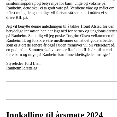
samfunnsoppdrag og betyr mye for barn, unge og voksne på
Ranheim, dette skal vi ta godt vare på. Verdiene våre og målet om
«flest mulig, lengst mulig» vil fortsatt stå sentralt i måten vi skal
drive RIL på.
Jeg vil benytte denne anledningen til å takke Trond Alstad for den
betydelige innsatsen han har lagt ned for barne- og ungdomsidrette
på Ranheim. Samtidig vil jeg ønske Torgrim Olsen velkommen til
Ranheim IL og forsikre våre medlemmer om at det gode arbeidet
som er gjort de senere år også i tiden fremover vil bli videreført på
en god måte. Sammen skal vi som er Ranheim IL bidra til at enda
flere barn og unge på Ranheim kan finne idrettsglede i mange år.
Styreleder Tord Lien
Ranheim Idrettslag
Innkalling til årsmøte 2024