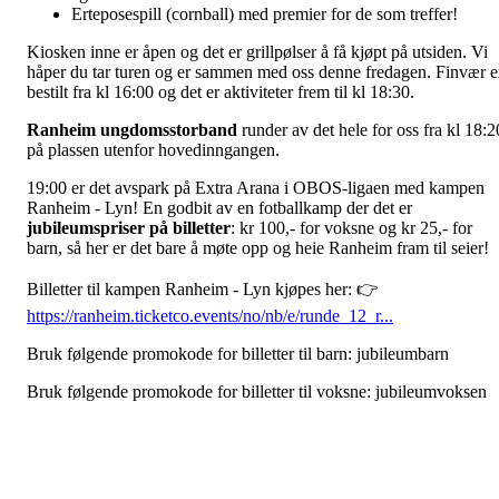
Erteposespill (cornball) med premier for de som treffer!
Kiosken inne er åpen og det er grillpølser å få kjøpt på utsiden. Vi
håper du tar turen og er sammen med oss denne fredagen. Finvær e
bestilt fra kl 16:00 og det er aktiviteter frem til kl 18:30.
Ranheim ungdomsstorband
runder av det hele for oss fra kl 18:2
på plassen utenfor hovedinngangen.
19:00 er det avspark på Extra Arana i OBOS-ligaen med kampen
Ranheim - Lyn! En godbit av en fotballkamp der det er
jubileumspriser på billetter
: kr 100,- for voksne og kr 25,- for
barn, så her er det bare å møte opp og heie Ranheim fram til seier!
Billetter til kampen Ranheim - Lyn kjøpes her: 👉
https://ranheim.ticketco.events/no/nb/e/runde_12_r...
Bruk følgende promokode for billetter til barn: jubileumbarn
Bruk følgende promokode for billetter til voksne: jubileumvoksen