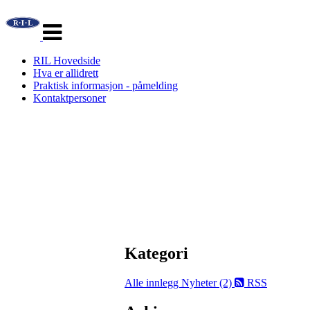
Veksle
navigasjon
RIL Hovedside
Hva er allidrett
Praktisk informasjon - påmelding
Kontaktpersoner
Kategori
Alle innlegg
Nyheter (2)
RSS