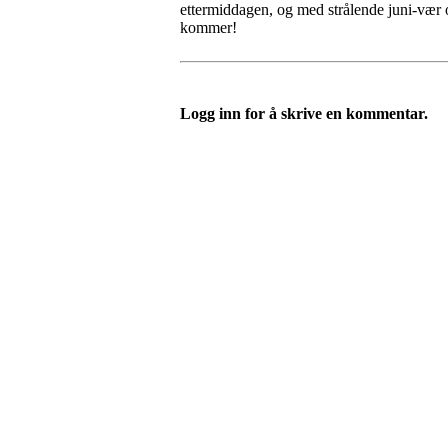
ettermiddagen, og med strålende juni-vær o
kommer!
Logg inn for å skrive en kommentar.
Ranheim Idrettslag
Ranheimsfjæra 44, 7055 RANHEIM
Org. nr.: 975 605 140
+ 47 41 67 76 19
post@ril.no
Bli medlem!